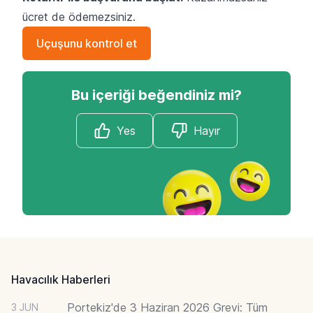
ücret de ödemezsiniz.
Uçuşunu kontrol et
Bu içeriği beğendiniz mi?
Yes
Hayır
Footer
Havacılık Haberleri
Portekiz'de 3 Haziran 2026 Grevi: Tüm
3 JUN