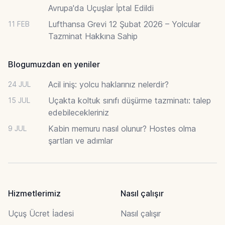
Avrupa'da Uçuşlar İptal Edildi
Lufthansa Grevi 12 Şubat 2026 – Yolcular
11 FEB
Tazminat Hakkına Sahip
Blogumuzdan en yeniler
Acil iniş: yolcu haklarınız nelerdir?
24 JUL
Uçakta koltuk sınıfı düşürme tazminatı: talep
15 JUL
edebilecekleriniz
Kabin memuru nasıl olunur? Hostes olma
9 JUL
şartları ve adımlar
Hizmetlerimiz
Nasıl çalışır
Uçuş Ücret İadesi
Nasıl çalışır