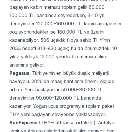
başlayan kabin memuru toplam geliri 80.000–
100.000 TL bandında seyrederken, 3–10 yıl
deneyimliler 120.000–160.000 TL, kabin amiri/purser
pozisyonundakiler ise 180.000 TL ve üzerini
kazanabiliyor. 506 uçaklık filoya sahip THY'nin
2033 hedefi 813–820 uçak; bu da önümüzdeki 10
yılda yaklaşık 12.000 yeni kabin memuru alımı
anlamına geliyor.
Pegasus
, Türkiye'nin en büyük düşük maliyetli
havayolu. 2026'da maaş bantlarını önemli ölçüde
artırdı. Yeni başlayanlar 50.000–80.000 TL,
deneyimliler 90.000–120.000 TL bandında
kazanıyor. Yoğun uçuş programıyla toplam paket
THY yeni başlayan seviyesine yaklaşabiliyor.
SunExpress
(THY–Lufthansa ortaklığı), Antalya,
İzmir ve Ankara üslerinden aktif alım yapıyor. Yeni