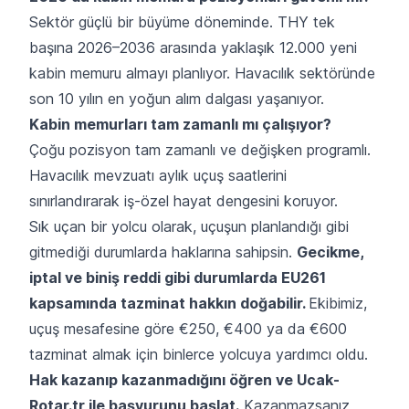
Sektör güçlü bir büyüme döneminde. THY tek
başına 2026–2036 arasında yaklaşık 12.000 yeni
kabin memuru almayı planlıyor. Havacılık sektöründe
son 10 yılın en yoğun alım dalgası yaşanıyor.
Kabin memurları tam zamanlı mı çalışıyor?
Çoğu pozisyon tam zamanlı ve değişken programlı.
Havacılık mevzuatı aylık uçuş saatlerini
sınırlandırarak iş-özel hayat dengesini koruyor.
Sık uçan bir yolcu olarak, uçuşun planlandığı gibi
gitmediği durumlarda haklarına sahipsin.
Gecikme,
iptal ve biniş reddi gibi durumlarda EU261
kapsamında tazminat hakkın doğabilir.
Ekibimiz,
uçuş mesafesine göre €250, €400 ya da €600
tazminat almak için binlerce yolcuya yardımcı oldu.
Hak kazanıp kazanmadığını öğren ve Ucak-
Rotar.tr ile başvurunu başlat.
Kazanmazsanız