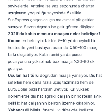
seviyelerde. Antalya ise yaz sezonunda charter
uçuşlarının yoğunluğu sayesinde özellikle
SunExpress çalışanları için mevsimsel pik gelirler
sunuyor. Sezon dışında ise gelir görece düşüyor.
2026'da kabin memuru maaşını neler belirliyor?
Kıdem
en belirleyici faktör. 5–10 yıl deneyimli bir
hostes ile yeni başlayan arasında %50–100 maaş
farkı oluşabiliyor. Kabin amiri ya da purser
pozisyonuna yükselmek baz maaşa %30–80 ek
getiriyor.
Uçulan hat türü
doğrudan maaşa yansıyor. Dış hat
seferleri hem daha fazla uçuş tazminatı hem de
Euro/Dolar bazlı harcırah üretiyor. Kur yüksek
dönemlerde dış hat ağırlıklı çalışan bir hostesin aylık
geliri iç hat çalışanının belirgin üzerine çıkabiliyor.
Yabancı dil bilgisi
önemli. İyi düzeyde İngilizce