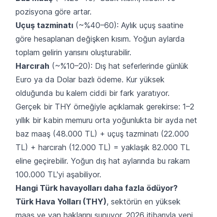
pozisyona göre artar.
Uçuş tazminatı
(~%40–60): Aylık uçuş saatine
göre hesaplanan değişken kısım. Yoğun aylarda
toplam gelirin yarısını oluşturabilir.
Harcırah
(~%10–20): Dış hat seferlerinde günlük
Euro ya da Dolar bazlı ödeme. Kur yüksek
olduğunda bu kalem ciddi bir fark yaratıyor.
Gerçek bir THY örneğiyle açıklamak gerekirse: 1–2
yıllık bir kabin memuru orta yoğunlukta bir ayda net
baz maaş (48.000 TL) + uçuş tazminatı (22.000
TL) + harcırah (12.000 TL) = yaklaşık 82.000 TL
eline geçirebilir. Yoğun dış hat aylarında bu rakam
100.000 TL'yi aşabiliyor.
Hangi Türk havayolları daha fazla ödüyor?
Türk Hava Yolları (THY)
, sektörün en yüksek
maaş ve yan haklarını sunuyor. 2026 itibarıyla yeni