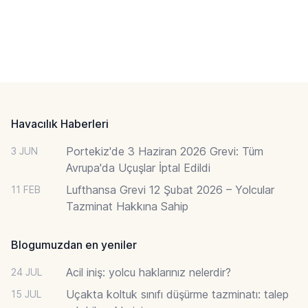
Footer
Havacılık Haberleri
Portekiz'de 3 Haziran 2026 Grevi: Tüm
3 JUN
Avrupa'da Uçuşlar İptal Edildi
Lufthansa Grevi 12 Şubat 2026 – Yolcular
11 FEB
Tazminat Hakkına Sahip
Blogumuzdan en yeniler
Acil iniş: yolcu haklarınız nelerdir?
24 JUL
Uçakta koltuk sınıfı düşürme tazminatı: talep
15 JUL