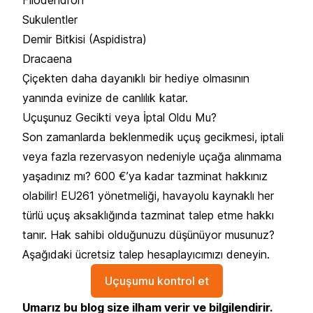
Sukulentler
Demir Bitkisi (Aspidistra)
Dracaena
Çiçekten daha dayanıklı bir hediye olmasının
yanında evinize de canlılık katar.
Uçuşunuz Gecikti veya İptal Oldu Mu?
Son zamanlarda beklenmedik uçuş gecikmesi, iptali
veya fazla rezervasyon nedeniyle uçağa alınmama
yaşadınız mı? 600 €’ya kadar tazminat hakkınız
olabilir! EU261 yönetmeliği, havayolu kaynaklı her
türlü uçuş aksaklığında tazminat talep etme hakkı
tanır. Hak sahibi olduğunuzu düşünüyor musunuz?
Aşağıdaki ücretsiz talep hesaplayıcımızı deneyin.
Uçuşumu kontrol et
Umarız bu blog size ilham verir ve bilgilendirir.