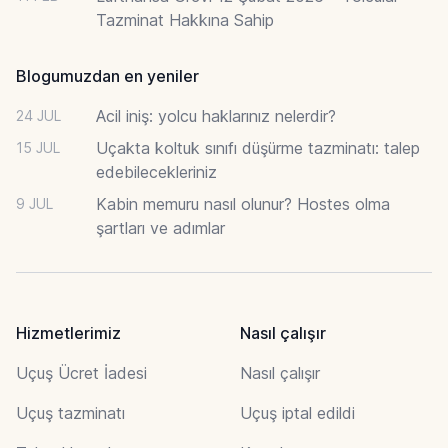
Tazminat Hakkına Sahip
Blogumuzdan en yeniler
Acil iniş: yolcu haklarınız nelerdir?
24 JUL
Uçakta koltuk sınıfı düşürme tazminatı: talep
15 JUL
edebilecekleriniz
Kabin memuru nasıl olunur? Hostes olma
9 JUL
şartları ve adımlar
Hizmetlerimiz
Nasıl çalışır
Uçuş Ücret İadesi
Nasıl çalışır
Uçuş tazminatı
Uçuş iptal edildi