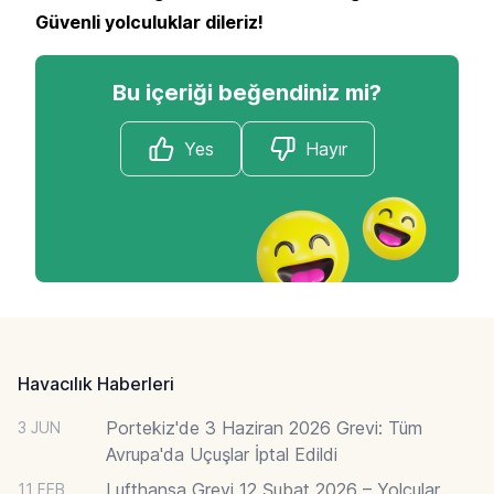
Güvenli yolculuklar dileriz!
Bu içeriği beğendiniz mi?
Yes
Hayır
Footer
Havacılık Haberleri
Portekiz'de 3 Haziran 2026 Grevi: Tüm
3 JUN
Avrupa'da Uçuşlar İptal Edildi
Lufthansa Grevi 12 Şubat 2026 – Yolcular
11 FEB