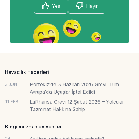
Yes
Hayır
Footer
Havacılık Haberleri
Portekiz'de 3 Haziran 2026 Grevi: Tüm
3 JUN
Avrupa'da Uçuşlar İptal Edildi
Lufthansa Grevi 12 Şubat 2026 – Yolcular
11 FEB
Tazminat Hakkına Sahip
Blogumuzdan en yeniler
Acil iniş: yolcu haklarınız nelerdir?
24 JUL