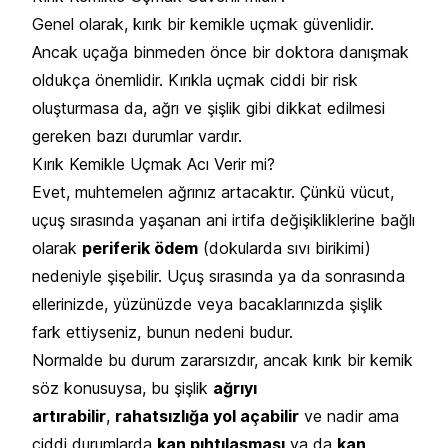
Genel olarak, kırık bir kemikle uçmak güvenlidir.
Ancak uçağa binmeden önce bir doktora danışmak
oldukça önemlidir. Kırıkla uçmak ciddi bir risk
oluşturmasa da, ağrı ve şişlik gibi dikkat edilmesi
gereken bazı durumlar vardır.
Kırık Kemikle Uçmak Acı Verir mi?
Evet, muhtemelen ağrınız artacaktır. Çünkü vücut,
uçuş sırasında yaşanan ani irtifa değişikliklerine bağlı
olarak
periferik ödem
(dokularda sıvı birikimi)
nedeniyle şişebilir. Uçuş sırasında ya da sonrasında
ellerinizde, yüzünüzde veya bacaklarınızda şişlik
fark ettiyseniz, bunun nedeni budur.
Normalde bu durum zararsızdır, ancak kırık bir kemik
söz konusuysa, bu şişlik
ağrıyı
artırabilir
,
rahatsızlığa yol açabilir
ve nadir ama
ciddi durumlarda
kan pıhtılaşması
ya da
kan