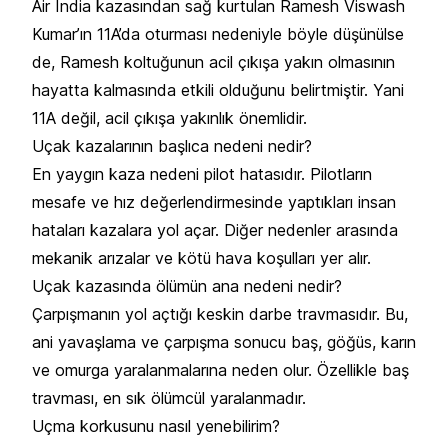
Air India kazasından sağ kurtulan Ramesh Viswash
Kumar’ın 11A’da oturması nedeniyle böyle düşünülse
de, Ramesh koltuğunun acil çıkışa yakın olmasının
hayatta kalmasında etkili olduğunu belirtmiştir. Yani
11A değil, acil çıkışa yakınlık önemlidir.
Uçak kazalarının başlıca nedeni nedir?
En yaygın kaza nedeni pilot hatasıdır. Pilotların
mesafe ve hız değerlendirmesinde yaptıkları insan
hataları kazalara yol açar. Diğer nedenler arasında
mekanik arızalar ve kötü hava koşulları yer alır.
Uçak kazasında ölümün ana nedeni nedir?
Çarpışmanın yol açtığı keskin darbe travmasıdır. Bu,
ani yavaşlama ve çarpışma sonucu baş, göğüs, karın
ve omurga yaralanmalarına neden olur. Özellikle baş
travması, en sık ölümcül yaralanmadır.
Uçma korkusunu nasıl yenebilirim?