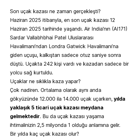
Son uçak kazası ne zaman gerçekleşti?
Haziran 2025 itibarıyla, en son uçak kazası 12
Haziran 2025 tarihinde yaşandı. Air India'nın (AI171)
Sardar Vallabhbhai Patel Uluslararası
Havalimanı’ndan Londra Gatwick Havalimanı’na
giden uçuşu, kalkıştan sadece otuz saniye sonra
düştü. Uçakta 242 kişi vardı ve kazadan sadece bir
yolcu sağ kurtuldu.
Uçaklar ne sıklıkla kaza yapar?
Çok nadiren. Ortalama olarak aynı anda
gökyüzünde 12.000 ila 14.000 uçak uçarken,
yılda
yaklaşık 5 ticari uçak kazası meydana
gelmektedir
. Bu da uçak kazası yaşama
ihtimalinizin 2,5 milyonda 1 olduğu anlamına gelir.
Bir yılda kaç uçak kazası olur?