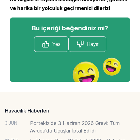
ve harika bir yolculuk geçirmenizi dileriz!
Bu içeriği beğendiniz mi?
Yes
Hayır
Footer
Havacılık Haberleri
Portekiz'de 3 Haziran 2026 Grevi: Tüm
3 JUN
Avrupa'da Uçuşlar İptal Edildi